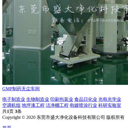
GMP制药无尘车间
电子制造业
生物制造业
印刷包装业
食品日化业
光电光学业
空调机组
地坪漆工程
洁净棚工程
电镀喷涂行业
科研实验室
共
1
页
3
条
Copyright © 2020 东莞市盛大净化设备科技有限公司 版权所有
首页