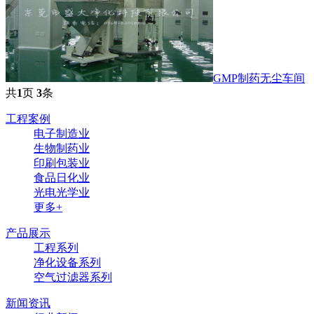
GMP制药无尘车间
共
1
页
3
条
工程案例
电子制造业
生物制药业
印刷包装业
食品日化业
光电光学业
更多+
产品展示
工程系列
净化设备系列
空气过滤器系列
新闻资讯