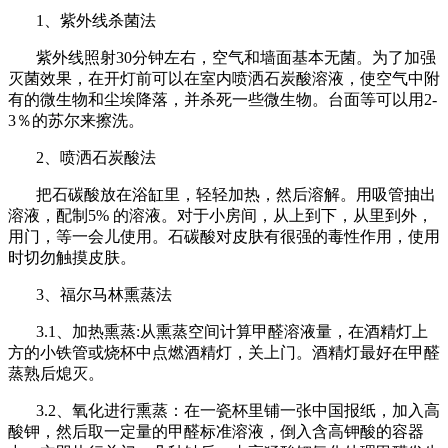
1、紫外线杀菌法
紫外线照射30分钟左右，空气和墙面基本无菌。为了加强
灭菌效果，在开灯前可以在室内喷洒石炭酸溶液，使空气中附
有的微生物和尘埃降落，并杀死一些微生物。台面等可以用2-
3％的苏尔来擦洗。
2、喷洒石炭酸法
把石碳酸放在浴缸里，轻轻加热，然后溶解。用吸管抽出
溶液，配制5% 的溶液。对于小房间，从上到下，从里到外，
用门，等一会儿使用。石碳酸对皮肤有很强的毒性作用，使用
时切勿触摸皮肤。
3、福尔马林熏蒸法
3.1、加热熏蒸:从熏蒸空间计算甲醛溶液量，在酒精灯上
方的小铁管或烧杯中点燃酒精灯，关上门。酒精灯最好在甲醛
蒸熟后熄灭。
3.2、氧化进行熏蒸：在一瓷杯里铺一张中国报纸，加入高
酸钾，然后取一定量的甲醛标准溶液，倒入含高钾酸的容器