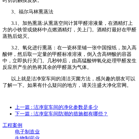
时切勿触摸皮肤。
3、福尔马林熏蒸法
3.1、加热熏蒸:从熏蒸空间计算甲醛溶液量，在酒精灯上
方的小铁管或烧杯中点燃酒精灯，关上门。酒精灯最好在甲醛
蒸熟后熄灭。
3.2、氧化进行熏蒸：在一瓷杯里铺一张中国报纸，加入高
酸钾，然后取一定量的甲醛标准溶液，倒入含高钾酸的容器
中，立即执行关门。几秒钟后，由高猛酸钾氧化处理甲醛发生
反应所产生的热将其余的甲醛蒸为气体。
以上就是洁净室车间的清洁灭菌方法，感兴趣的朋友可以
了解一下。如果有什么疑问的地方，请关注盛大净化官网。
上一篇
: 洁净室车间的净化参数是多少
下一篇
: 洁净室车间防潮的措施都有哪些？
工程案例
电子制造业
生物制药业