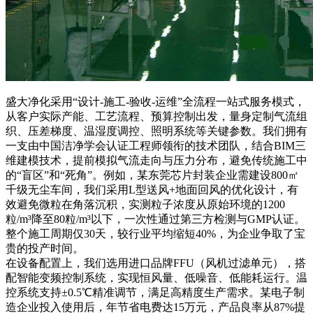
盛大净化采用“设计-施工-验收-运维”全流程一站式服务模式，
从客户实际产能、工艺流程、预算控制出发，量身定制气流组
织、压差梯度、温湿度调控、照明系统等关键参数。我们拥有
一支由中国洁净学会认证工程师领衔的技术团队，结合BIM三
维建模技术，提前模拟气流走向与压力分布，避免传统施工中
的“盲区”和“死角”。例如，某东莞芯片封装企业需建设800㎡
千级无尘车间，我们采用L型送风+地面回风的优化设计，有
效避免微粒在角落沉积，实测粒子浓度从原始环境的1200
粒/m³降至80粒/m³以下，一次性通过第三方检测与GMP认证。
整个施工周期仅30天，较行业平均缩短40%，为企业争取了宝
贵的投产时间。
在设备配置上，我们选用进口品牌FFU（风机过滤单元），搭
配智能变频控制系统，实现恒风量、低噪音、低能耗运行。温
控系统支持±0.5℃精准调节，满足高精度生产需求。某电子制
造企业投入使用后，年节省电费达15万元，产品良率从87%提