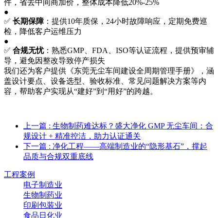
件，省去中间商加价，整体成本降低20%-25%
●
✅
长期保障
：提供10年质保，24小时故障响应，定期免费巡
检，降低客户运维压力
●
✅
合规无忧
：熟悉GMP、FDA、ISO等认证流程，提供预审辅
导，避免因整改导致停产损失
我们还为客户提供《东莞无尘车间建设全周期管理手册》，涵
盖设计要点、设备选型、验收标准、常见问题解决方案等内
容，帮助客户实现从“建好”到“用好”的跨越。
上一篇
: 生物制药难达标？盛大净化 GMP 无尘车间：合
规设计 + 精准控洁，助力认证通关
下一篇
: 净化工程——高端制造业的“隐形基石”，撑起
品质与合规双重底线
工程案例
电子制造业
生物制药业
印刷包装业
食品日化业