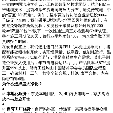
一支由中国洁净学会认证工程师领衔的技术团队，结合BIM三
维建模技术，提前模拟气流走向与压力分布，避免传统施工中
的“盲区”和“死角”。例如，某东莞芯片封装企业需建设800㎡
千级无尘车间，我们采用L型送风+地面回风的优化设计，有
效避免微粒在角落沉积，实测粒子浓度从原始环境的1200
粒/m³降至80粒/m³以下，一次性通过第三方检测与GMP认证。
整个施工周期仅30天，较行业平均缩短40%，为企业争取了宝
贵的投产时间。
在设备配置上，我们选用进口品牌FFU（风机过滤单元），搭
配智能变频控制系统，实现恒风量、低噪音、低能耗运行。温
控系统支持±0.5℃精准调节，满足高精度生产需求。某电子制
造企业投入使用后，年节省电费达15万元，产品良率从87%提
升至95%以上。所有工程均由中国洁净学会会员团队全程监
工，确保材料、工艺、检测全部合规，杜绝“表面合格、内在
隐患”的问题。
为什么选择盛大净化？
●
✅
本地化服务
：东莞本地团队，2小时内快速响应，减少沟通
成本与差旅开销
●
✅
自有工厂优势
：自产风淋室、传递窗、高架地板等核心组