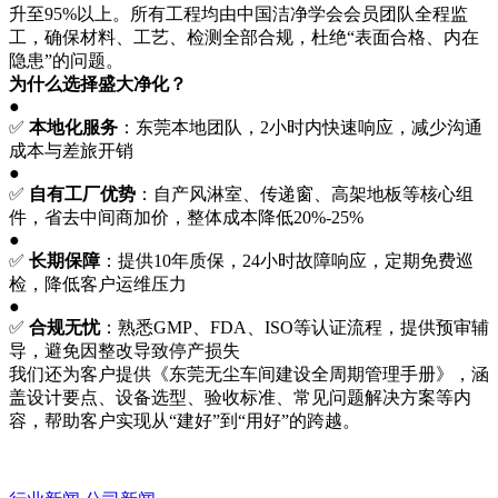
升至95%以上。所有工程均由中国洁净学会会员团队全程监
工，确保材料、工艺、检测全部合规，杜绝“表面合格、内在
隐患”的问题。
为什么选择盛大净化？
●
✅
本地化服务
：东莞本地团队，2小时内快速响应，减少沟通
成本与差旅开销
●
✅
自有工厂优势
：自产风淋室、传递窗、高架地板等核心组
件，省去中间商加价，整体成本降低20%-25%
●
✅
长期保障
：提供10年质保，24小时故障响应，定期免费巡
检，降低客户运维压力
●
✅
合规无忧
：熟悉GMP、FDA、ISO等认证流程，提供预审辅
导，避免因整改导致停产损失
我们还为客户提供《东莞无尘车间建设全周期管理手册》，涵
盖设计要点、设备选型、验收标准、常见问题解决方案等内
容，帮助客户实现从“建好”到“用好”的跨越。