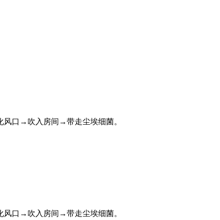
化风口→吹入房间→带走尘埃细菌。
化风口→吹入房间→带走尘埃细菌。