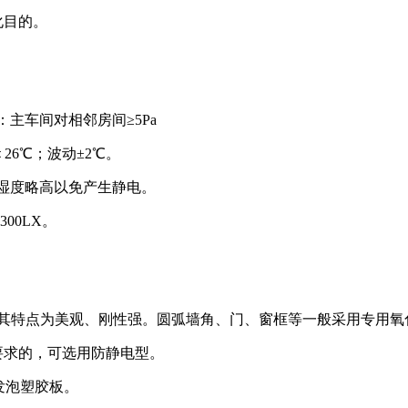
化目的。
压差：主车间对相邻房间≥5Pa
 ＜26℃；波动±2℃。
间湿度略高以免产生静电。
00LX。
造，其特点为美观、刚性强。圆弧墙角、门、窗框等一般采用专用
要求的，可选用防静电型。
发泡塑胶板。