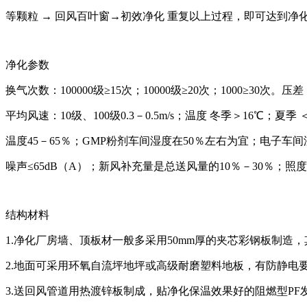
等颗粒 → 回风百叶窗→初效净化 重复以上过程，即可达到净
净化参数
换气次数：100000级≥15次；10000级≥20次；1000≥30次。
平均风速：10级、100级0.3－0.5m/s；温度 冬季＞16℃；夏季
温度45－65％；GMP粉剂车间湿度在50％左右为宜；电子车
噪声≤65dB（A）；新风补充量是总送风量的10％－30％；照度3
结构材料
1.净化厂房墙、顶板材一般多采用50mm厚的夹芯彩钢板制
2.地面可采用环氧自流坪地坪或高级耐磨塑料地板，有防静电
3.送回风管道用热渡锌板制成，贴净化保温效果好的阻燃型PF