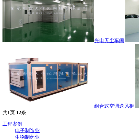
光电无尘车间
组合式空调送风柜
共
1
页
12
条
工程案例
电子制造业
生物制药业