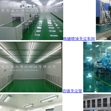
电镀喷涂无尘车间
百级无尘室